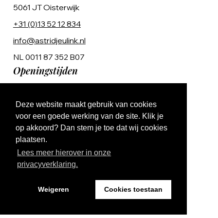
5061 JT Oisterwijk
+31 (0)13 52 12 834
info@astridjeulink.nl
NL 0011 87 352 B07
Openingstijden
Op afspraak
Deze website maakt gebruik van cookies
Ma t/m Vr 9:00 - 17:00
voor een goede werking van de site. Klik je
op akkoord? Dan stem je toe dat wij cookies
plaatsen.
Lees meer hierover in onze
privacyverklaring.
Website by The Cre8ion.Lab
Weigeren
Cookies toestaan