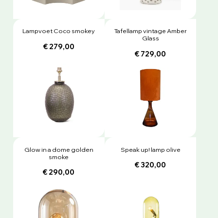
Lampvoet Coco smokey
Tafellamp vintage Amber
Glass
€ 279,00
€ 729,00
Glow in a dome golden
Speak up! lamp olive
smoke
€ 320,00
€ 290,00