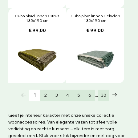
Cuba plaid linnen Citrus
Cuba plaid linnen Celadon
135x190 cm
135x190 cm
€ 99,00
€ 99,00
...
1
2
3
4
5
6
30
Geef je interieur karakter met onze unieke collectie
woonaccessoires. Van elegante vazen tot sfeervolle
verlichting en zachte kussens – elk item is met zorg
geselecteerd. Stuk voor stuk bijzonder en met oog voor