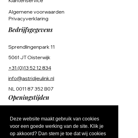
Klantenservice
Algemene voorwaarden
Privacyverklaring
Bedrijfsgegevens
Sprendlingenpark 11
5061 JT Oisterwijk
+31 (0)13 52 12 834
info@astridjeulink.nl
NL 0011 87 352 B07
Openingstijden
Op afspraak
Deze website maakt gebruik van cookies
Ma t/m Vr 9:00 - 17:00
voor een goede werking van de site. Klik je
op akkoord? Dan stem je toe dat wij cookies