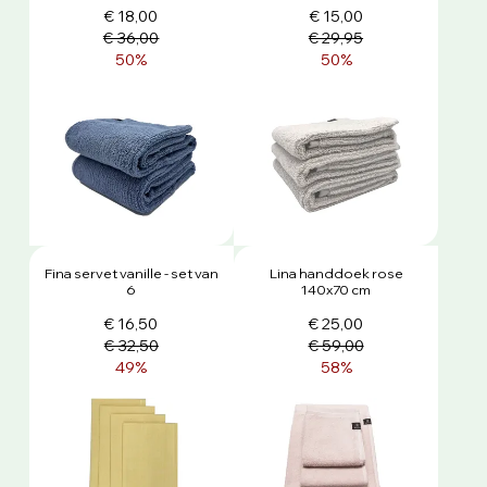
€ 18,00
€ 15,00
€ 36,00
€ 29,95
50%
50%
Fina servet vanille - set van
Lina handdoek rose
6
140x70 cm
€ 16,50
€ 25,00
€ 32,50
€ 59,00
49%
58%