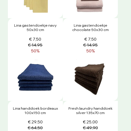
Lina gastendoekje navy
Lina gastendoekje
50x30 cm
chocolate 50x30 cm
€ 7,50
€ 7,50
€ 14,95
€ 14,95
50%
50%
Lina handdoek bordeaux
Fresh laundry handdoek
100x150 cm
silver 135x70 cm
€ 29,50
€ 25,00
€ 64,50
€ 49,90