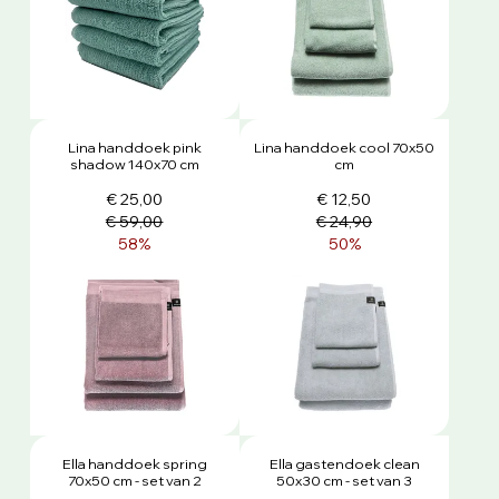
Lina handdoek pink
Lina handdoek cool 70x50
shadow 140x70 cm
cm
€ 25,00
€ 12,50
€ 59,00
€ 24,90
58%
50%
Ella handdoek spring
Ella gastendoek clean
70x50 cm - set van 2
50x30 cm - set van 3