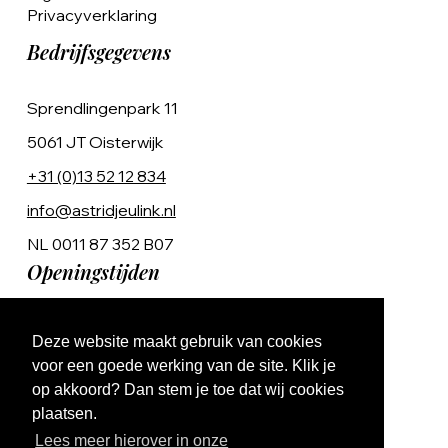
Privacyverklaring
Bedrijfsgegevens
Sprendlingenpark 11
5061 JT Oisterwijk
+31 (0)13 52 12 834
info@astridjeulink.nl
NL 0011 87 352 B07
Openingstijden
Op afspraak
Deze website maakt gebruik van cookies
Ma t/m Vr 9:00 - 17:00
voor een goede werking van de site. Klik je
op akkoord? Dan stem je toe dat wij cookies
plaatsen.
Lees meer hierover in onze