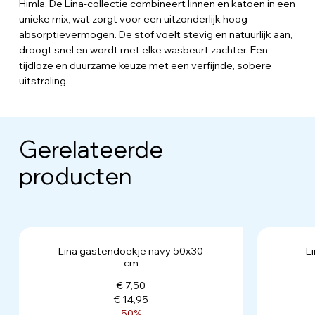
Himla. De Lina-collectie combineert linnen en katoen in een
unieke mix, wat zorgt voor een uitzonderlijk hoog
absorptievermogen. De stof voelt stevig en natuurlijk aan,
droogt snel en wordt met elke wasbeurt zachter. Een
tijdloze en duurzame keuze met een verfijnde, sobere
uitstraling.
Gerelateerde
producten
Lina gastendoekje navy 50x30
L
cm
€ 7,50
€ 14,95
50%