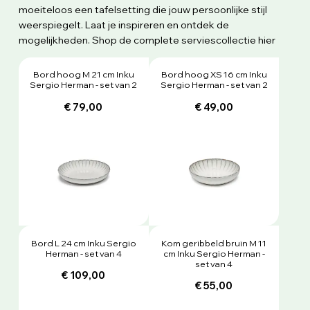
moeiteloos een tafelsetting die jouw persoonlijke stijl
weerspiegelt. Laat je inspireren en ontdek de
mogelijkheden. Shop de complete serviescollectie hier
Bord hoog M 21 cm Inku
Bord hoog XS 16 cm Inku
Sergio Herman - set van 2
Sergio Herman - set van 2
€ 79,00
€ 49,00
Bord L 24 cm Inku Sergio
Kom geribbeld bruin M 11
Herman - set van 4
cm Inku Sergio Herman -
set van 4
€ 109,00
€ 55,00