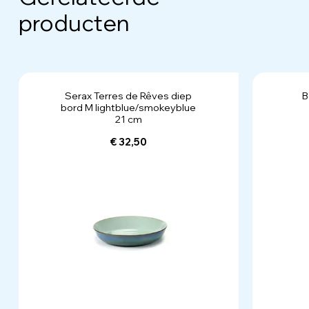
producten
Serax Terres de Rêves diep
B
bord M lightblue/smokeyblue
21 cm
€ 32,50