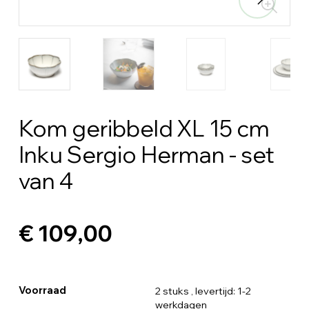
Kom geribbeld XL 15 cm
Inku Sergio Herman - set
van 4
€ 109,00
Voorraad
2 stuks
, levertijd: 1-2
werkdagen