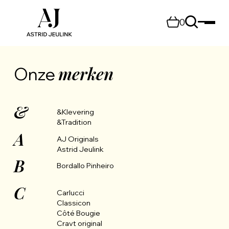
0
merken
Onze
&
&Klevering
&Tradition
A
AJ Originals
Astrid Jeulink
B
Bordallo Pinheiro
C
Carlucci
Classicon
Côté Bougie
Cravt original