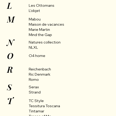
L
Les Ottomans
L'objet
M
Mabou
Maison de vacances
Marie Martin
Mind the Gap
N
Natures collection
NLXL
O
O4 home
R
Reichenbach
Ric Denmark
Romo
S
Serax
Strand
T
TC Style
Tessitura Toscana
Tintamar