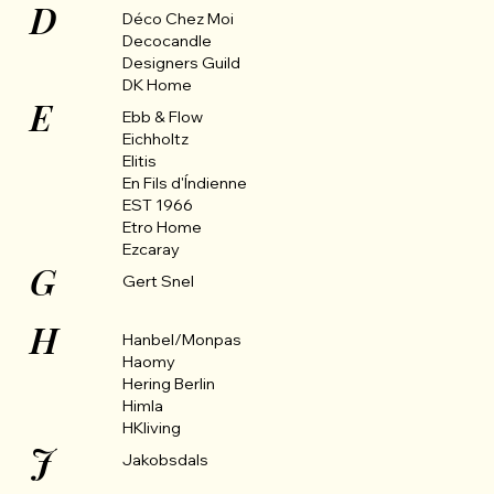
D
Déco Chez Moi
Decocandle
Designers Guild
DK Home
E
Ebb & Flow
Eichholtz
Elitis
En Fils d'Índienne
EST 1966
Etro Home
Ezcaray
G
Gert Snel
H
Hanbel/Monpas
Haomy
Hering Berlin
Himla
HKliving
J
Jakobsdals