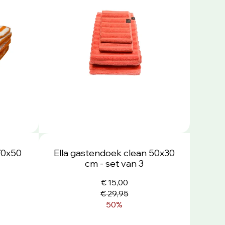
70x50
Ella gastendoek clean 50x30
cm - set van 3
€ 15,00
€ 29,95
50%