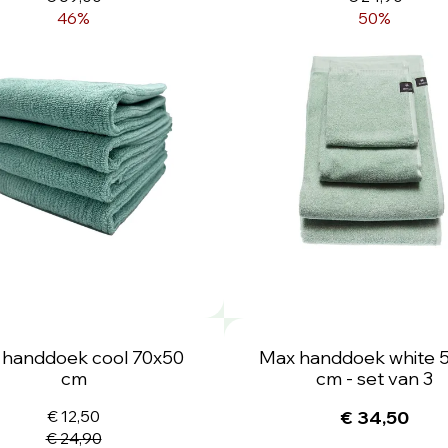
46%
50%
a handdoek cool 70x50
Max handdoek white 
cm
cm - set van 3
€ 12,50
€ 34,50
€ 24,90