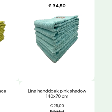
€ 34,50
nce
Lina handdoek pink shadow
140x70 cm
€ 25,00
€ 59,00