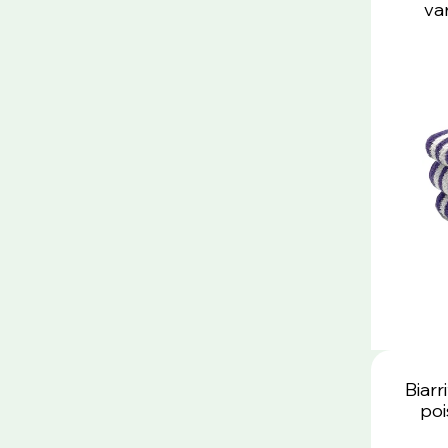
va
Biar
poi