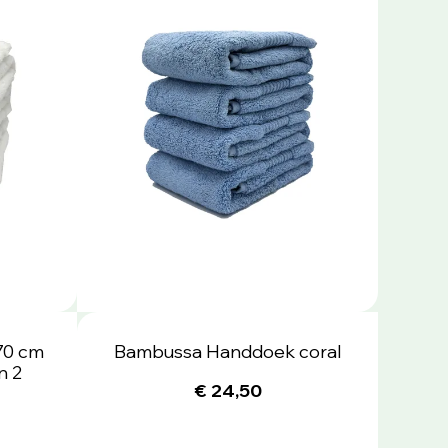
70 cm
Bambussa Handdoek coral
n 2
€ 24,50