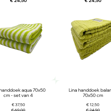
€ 24,50
€ 24,50
a handdoek aqua 70x50
Lina handdoek bala
cm - set van 4
70x50 cm
€ 37,50
€ 12,50
€ 69,00
€ 24,90