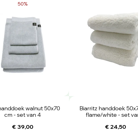
50%
handdoek walnut 50x70
Biarritz handdoek 50x
cm - set van 4
flame/white - set va
€ 39,00
€ 24,50