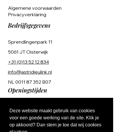
Algemene voorwaarden
Privacyverklaring
Bedrijfsgegevens
Sprendlingenpark 11
5061 JT Oisterwijk
+31 (0)13 52 12 834
info@astridjeulink.nl
NL 0011 87 352 B07
Openingstijden
Op afspraak
Deze website maakt gebruik van cookies
Ma t/m Vr 9:00 - 17:00
voor een goede werking van de site. Klik je
op akkoord? Dan stem je toe dat wij cookies
plaatsen.