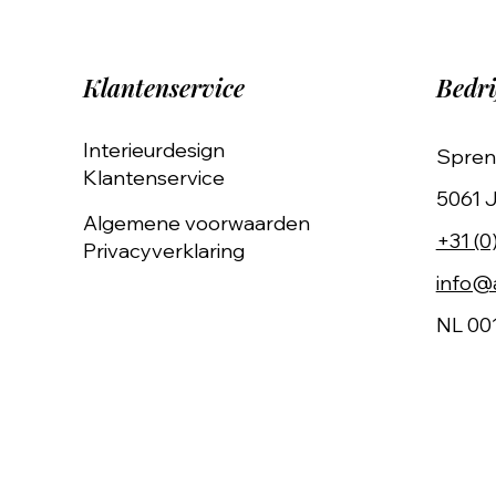
Klantenservice
Bedri
Interieurdesign
Spren
Klantenservice
5061 J
Algemene voorwaarden
+31 (0
Privacyverklaring
info@a
NL 00