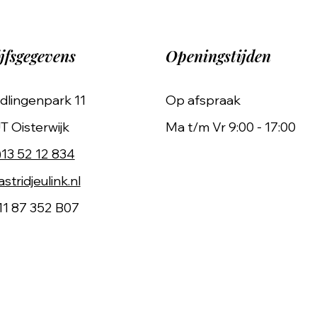
jfsgegevens
Openingstijden
dlingenpark 11
Op afspraak
T Oisterwijk
Ma t/m Vr 9:00 - 17:00
)13 52 12 834
stridjeulink.nl
11 87 352 B07