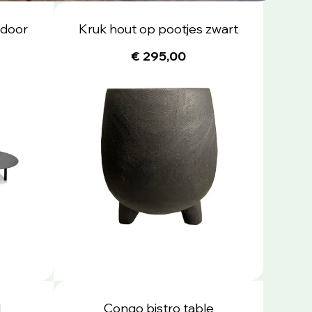
tdoor
Kruk hout op pootjes zwart
€ 295,00
l
Congo bistro table