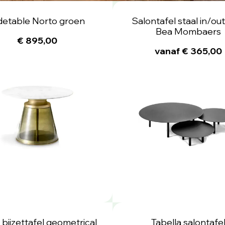
detable Norto groen
Salontafel staal in/ou
Bea Mombaers
€ 895,00
vanaf € 365,00
bijzettafel geometrical
Tabella salontafe