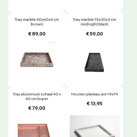
Tray marble 40x40x4 cm
Tray marble 15x30x3 cm
brown
midnight black
€ 89,00
€ 59,00
Tray aluminium schaal 40 x
Houten plateau wit 19x19
40 cm koper
€ 13,95
€ 79,00