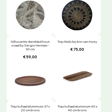
Silhouette dienblad hout
Tray Nido bij Ann van Hoey
ovaal by Sergio Herman -
30 cm
€ 75,00
€ 59,00
Tray/schaal aluminium 37 x
Tray/schaal aluminium 40 x
20 cm brons
40 cm brons