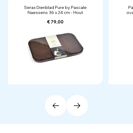
Serax Dienblad Pure by Pascale
Pa
Naessens 36 x 24 cm - Hout
ova
€ 79,00