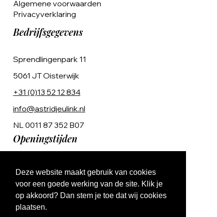
Algemene voorwaarden
Privacyverklaring
Bedrijfsgegevens
Sprendlingenpark 11
5061 JT Oisterwijk
+31 (0)13 52 12 834
info@astridjeulink.nl
NL 0011 87 352 B07
Openingstijden
Op afspraak
Deze website maakt gebruik van cookies
Ma t/m Vr 9:00 - 17:00
voor een goede werking van de site. Klik je
op akkoord? Dan stem je toe dat wij cookies
plaatsen.