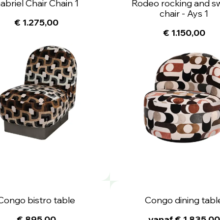
abriel Chair Chain 1
Rodeo rocking and sw
chair - Ays 1
€ 1.275,00
€ 1.150,00
Congo bistro table
Congo dining tabl
€ 895,00
vanaf € 1.835,00