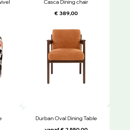
ivel
Casca Dining chair
€ 389,00
e
Durban Oval Dining Table
vanaf € 2.550,00