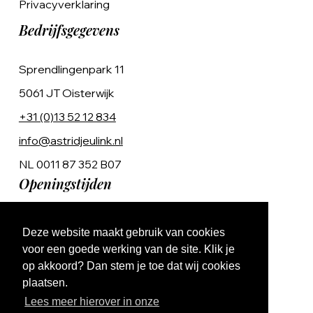
Privacyverklaring
Bedrijfsgegevens
Sprendlingenpark 11
5061 JT Oisterwijk
+31 (0)13 52 12 834
info@astridjeulink.nl
NL 0011 87 352 B07
Openingstijden
Op afspraak
Deze website maakt gebruik van cookies
Ma t/m Vr 9:00 - 17:00
voor een goede werking van de site. Klik je
op akkoord? Dan stem je toe dat wij cookies
plaatsen.
Lees meer hierover in onze