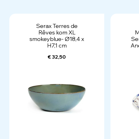
Serax Terres de
Rêves kom XL
M
smokeyblue- Ø18,4 x
Ser
H7,1 cm
An
€ 32,50