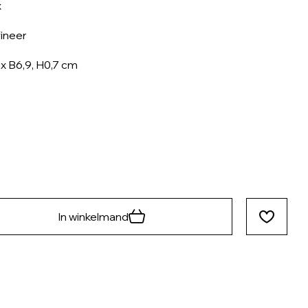
x
ineer
 x B6,9, H0,7 cm
In winkelmand