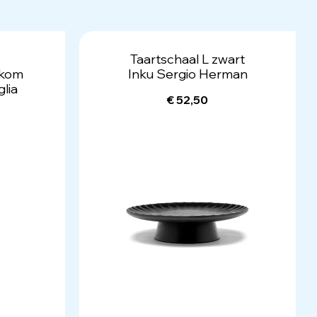
Taartschaal L zwart
 kom
Inku Sergio Herman
lia
€ 52,50
s