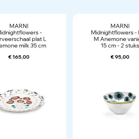
MARNI
MARNI
idnightflowers -
Midnightflowers -
veerschaal plat L
M Anemone vanig
emone milk 35 cm
15 cm - 2 stuk
€ 165,00
€ 95,00