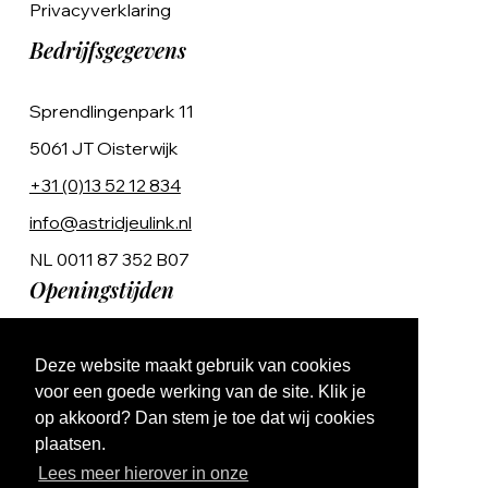
Privacyverklaring
Bedrijfsgegevens
Sprendlingenpark 11
5061 JT Oisterwijk
+31 (0)13 52 12 834
info@astridjeulink.nl
NL 0011 87 352 B07
Openingstijden
Op afspraak
Deze website maakt gebruik van cookies
Ma t/m Vr 9:00 - 17:00
voor een goede werking van de site. Klik je
op akkoord? Dan stem je toe dat wij cookies
plaatsen.
Lees meer hierover in onze