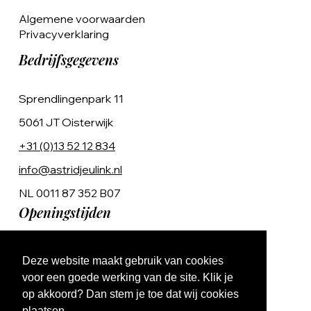
Algemene voorwaarden
Privacyverklaring
Bedrijfsgegevens
Sprendlingenpark 11
5061 JT Oisterwijk
+31 (0)13 52 12 834
info@astridjeulink.nl
NL 0011 87 352 B07
Openingstijden
Op afspraak
Deze website maakt gebruik van cookies
Ma t/m Vr 9:00 - 17:00
voor een goede werking van de site. Klik je
op akkoord? Dan stem je toe dat wij cookies
plaatsen.