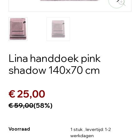
Lina handdoek pink
shadow 140x70 cm
€ 25,00
€ 59,00
(58%)
Voorraad
1 stuk
, levertijd: 1-2
werkdagen