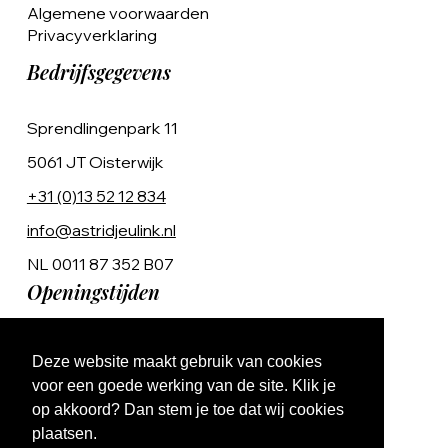
Algemene voorwaarden
Privacyverklaring
Bedrijfsgegevens
Sprendlingenpark 11
5061 JT Oisterwijk
+31 (0)13 52 12 834
info@astridjeulink.nl
NL 0011 87 352 B07
Openingstijden
Op afspraak
Deze website maakt gebruik van cookies
Ma t/m Vr 9:00 - 17:00
voor een goede werking van de site. Klik je
op akkoord? Dan stem je toe dat wij cookies
plaatsen.