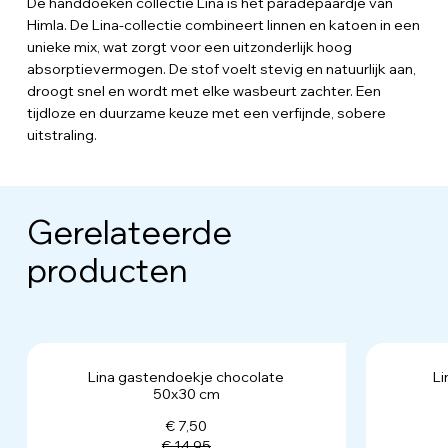
De handdoeken collectie Lina is het paradepaardje van
Himla. De Lina-collectie combineert linnen en katoen in een
unieke mix, wat zorgt voor een uitzonderlijk hoog
absorptievermogen. De stof voelt stevig en natuurlijk aan,
droogt snel en wordt met elke wasbeurt zachter. Een
tijdloze en duurzame keuze met een verfijnde, sobere
uitstraling.
Gerelateerde
producten
Lina gastendoekje chocolate
L
50x30 cm
€ 7,50
€ 14,95