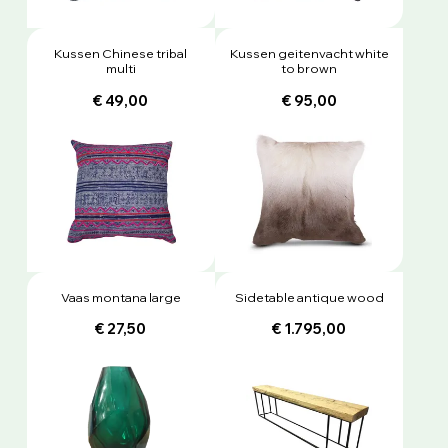
Kussen Chinese tribal
Kussen geitenvacht white
multi
to brown
€ 49,00
€ 95,00
Vaas montana large
Sidetable antique wood
€ 27,50
€ 1.795,00