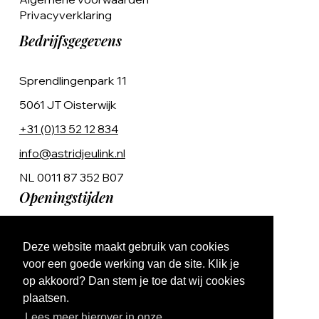
Privacyverklaring
Bedrijfsgegevens
Sprendlingenpark 11
5061 JT Oisterwijk
+31 (0)13 52 12 834
info@astridjeulink.nl
NL 0011 87 352 B07
Openingstijden
Op afspraak
Deze website maakt gebruik van cookies
Ma t/m Vr 9:00 - 17:00
voor een goede werking van de site. Klik je
op akkoord? Dan stem je toe dat wij cookies
plaatsen.
Lees meer hierover in onze