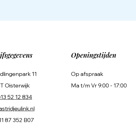
jfsgegevens
Openingstijden
dlingenpark 11
Op afspraak
T Oisterwijk
Ma t/m Vr 9:00 - 17:00
)13 52 12 834
stridjeulink.nl
11 87 352 B07