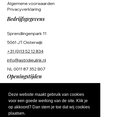
Algemene voorwaarden
Privacyverklaring
Bedrijfsgegevens
Sprendlingenpark 11
5061 JT Oisterwijk
+31 (0)13 52 12 834
info@astridjeulink.nl
NL 0011 87 352 B07
Openingstijden
Op afspraak
Deze website maakt gebruik van cookies
Ma t/m Vr 9:00 - 17:00
voor een goede werking van de site. Klik je
op akkoord? Dan stem je toe dat wij cookies
plaatsen.