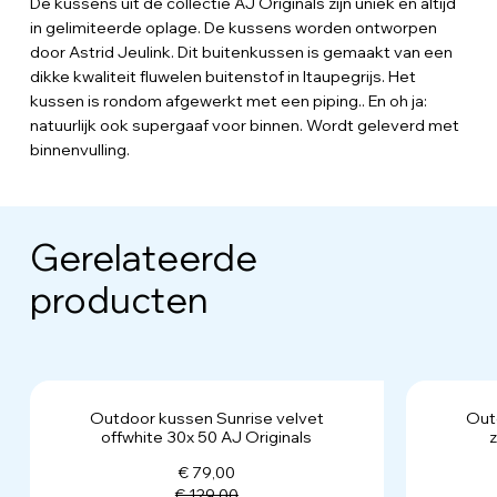
De kussens uit de collectie AJ Originals zijn uniek en altijd
in gelimiteerde oplage. De kussens worden ontworpen
door Astrid Jeulink. Dit buitenkussen is gemaakt van een
dikke kwaliteit fluwelen buitenstof in ltaupegrijs. Het
kussen is rondom afgewerkt met een piping.. En oh ja:
natuurlijk ook supergaaf voor binnen. Wordt geleverd met
binnenvulling.
Gerelateerde
producten
Outdoor kussen Sunrise velvet
Out
offwhite 30x 50 AJ Originals
z
€ 79,00
€ 129,00