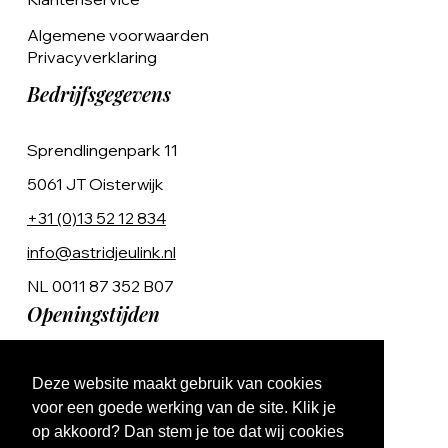
Algemene voorwaarden
Privacyverklaring
Bedrijfsgegevens
Sprendlingenpark 11
5061 JT Oisterwijk
+31 (0)13 52 12 834
info@astridjeulink.nl
NL 0011 87 352 B07
Openingstijden
Op afspraak
Deze website maakt gebruik van cookies
Ma t/m Vr 9:00 - 17:00
voor een goede werking van de site. Klik je
op akkoord? Dan stem je toe dat wij cookies