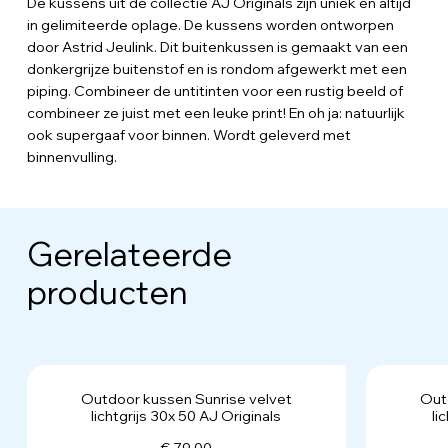
De kussens uit de collectie AJ Originals zijn uniek en altijd
in gelimiteerde oplage. De kussens worden ontworpen
door Astrid Jeulink. Dit buitenkussen is gemaakt van een
donkergrijze buitenstof en is rondom afgewerkt met een
piping. Combineer de untitinten voor een rustig beeld of
combineer ze juist met een leuke print! En oh ja: natuurlijk
ook supergaaf voor binnen. Wordt geleverd met
binnenvulling.
Gerelateerde
producten
Outdoor kussen Sunrise velvet
Out
lichtgrijs 30x 50 AJ Originals
li