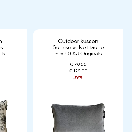
n
Outdoor kussen
js
Sunrise velvet taupe
als
30x 50 AJ Originals
€ 79,00
€ 129,00
39%