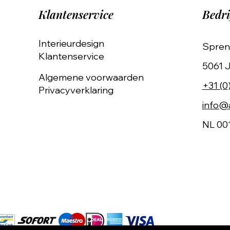
Klantenservice
Bedri
Interieurdesign
Spren
Klantenservice
5061 J
Algemene voorwaarden
+31 (0
Privacyverklaring
info@a
NL 00