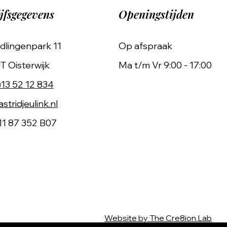
jfsgegevens
Openingstijden
dlingenpark 11
Op afspraak
T Oisterwijk
Ma t/m Vr 9:00 - 17:00
)13 52 12 834
stridjeulink.nl
11 87 352 B07
Website by The Cre8ion.Lab