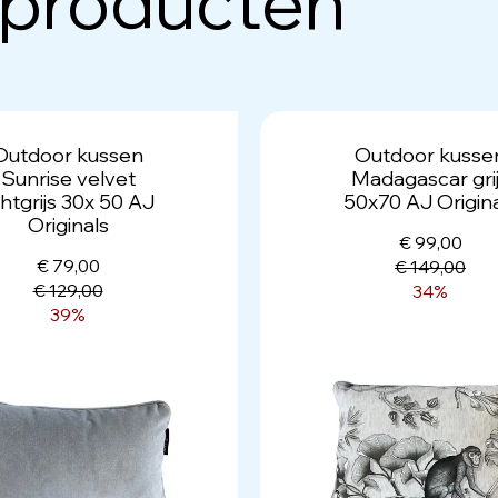
 producten
Outdoor kussen
Outdoor kusse
Sunrise velvet
Madagascar gri
chtgrijs 30x 50 AJ
50x70 AJ Origin
Originals
€ 99,00
€ 79,00
€ 149,00
€ 129,00
34%
39%