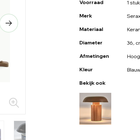
Voorraad
1 stuk
Merk
Sera
Materiaal
Kera
Diameter
36,. 
Afmetingen
Hoog
Kleur
Blau
Bekijk ook