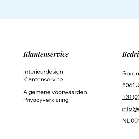
Klantenservice
Bedri
Interieurdesign
Spren
Klantenservice
5061 J
Algemene voorwaarden
+31 (0
Privacyverklaring
info@a
NL 00