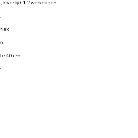
, levertijd: 1-2 werkdagen
x
miek
cm
te 40 cm
w