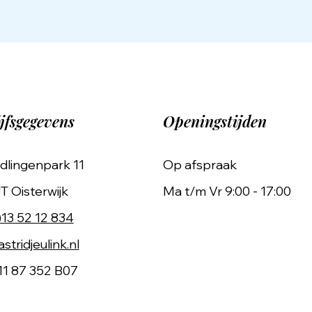
jfsgegevens
Openingstijden
dlingenpark 11
Op afspraak
T Oisterwijk
Ma t/m Vr 9:00 - 17:00
)13 52 12 834
stridjeulink.nl
11 87 352 B07