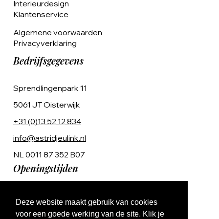
Interieurdesign
Klantenservice
Algemene voorwaarden
Privacyverklaring
Bedrijfsgegevens
Sprendlingenpark 11
5061 JT Oisterwijk
+31 (0)13 52 12 834
info@astridjeulink.nl
NL 0011 87 352 B07
Openingstijden
Op afspraak
Deze website maakt gebruik van cookies
Ma t/m Vr 9:00 - 17:00
voor een goede werking van de site. Klik je