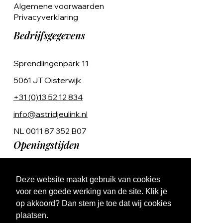
Algemene voorwaarden
Privacyverklaring
Bedrijfsgegevens
Sprendlingenpark 11
5061 JT Oisterwijk
+31 (0)13 52 12 834
info@astridjeulink.nl
NL 0011 87 352 B07
Openingstijden
Op afspraak
Deze website maakt gebruik van cookies
Ma t/m Vr 9:00 - 17:00
voor een goede werking van de site. Klik je
op akkoord? Dan stem je toe dat wij cookies
plaatsen.