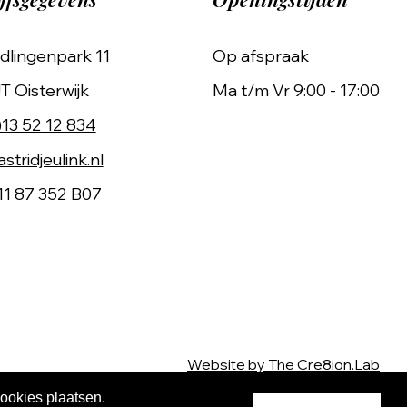
dlingenpark 11
Op afspraak
T Oisterwijk
Ma t/m Vr 9:00 - 17:00
)13 52 12 834
stridjeulink.nl
11 87 352 B07
Website by The Cre8ion.Lab
cookies plaatsen.