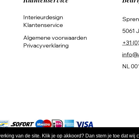
Interieurdesign
Spren
Klantenservice
5061 J
Algemene voorwaarden
+31 (0
Privacyverklaring
info@a
NL 00
king van de site. Klik je op akkoord? Dan stem je toe dat wij 