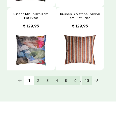
Kussen Mia - 50x50 cm -
Kussen Slo stripe - 50x50
Est 1966
cm - Est 1966
€ 129,95
€ 129,95
...
1
2
3
4
5
6
13