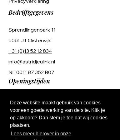
Privacyverklaring
Bedrijfsgegevens
Sprendlingenpark 11
5061 JT Oisterwijk
+31 (0)13 52 12 834
info@astridjeulink.nl
NL 0011 87 352 B07
Openingstijden
Op afspraak
Deze website maakt gebruik van cookies
Ma t/m Vr 9:00 - 17:00
voor een goede werking van de site. Klik je
op akkoord? Dan stem je toe dat wij cookies
plaatsen.
Lees meer hierover in onze