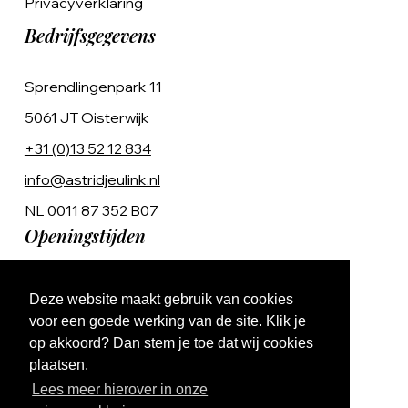
Privacyverklaring
Bedrijfsgegevens
Sprendlingenpark 11
5061 JT Oisterwijk
+31 (0)13 52 12 834
info@astridjeulink.nl
NL 0011 87 352 B07
Openingstijden
Op afspraak
Deze website maakt gebruik van cookies
Ma t/m Vr 9:00 - 17:00
voor een goede werking van de site. Klik je
op akkoord? Dan stem je toe dat wij cookies
plaatsen.
Lees meer hierover in onze