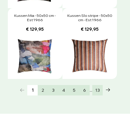
Kussen Mia - 50x50 cm -
Kussen Slo stripe - 50x50
Est 1966
cm - Est 1966
€ 129,95
€ 129,95
...
1
2
3
4
5
6
13