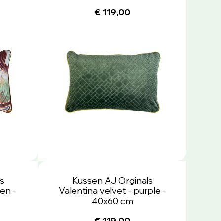
€ 119,00
s
Kussen AJ Orginals
een -
Valentina velvet - purple -
40x60 cm
€ 119,00