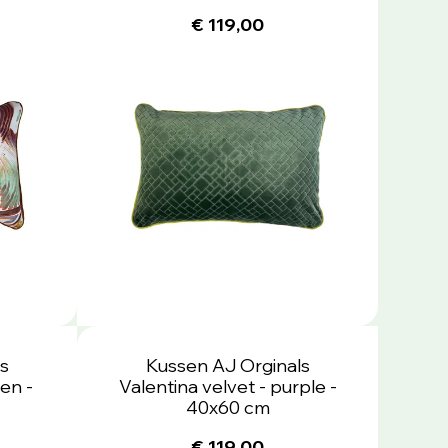
€ 119,00
s
Kussen AJ Orginals
een -
Valentina velvet - purple -
40x60 cm
€ 119,00