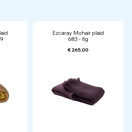
aid
Ezcaray Mohair plaid
-9
683 - fig
€ 265,00