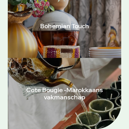
Bohemian Touch
Cote Bougie -Marokkaans
vakmanschap