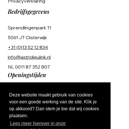
Privacyverklaring
Bedrijfsgegevens
Sprendlingenpark 11
5061 JT Oisterwijk
+31 (0)13 52 12 834
info@astridjeulink.nl
NL 0011 87 352 B07
Openingstijden
Op afspraak
Deze website maakt gebruik van cookies
Ma t/m Vr 9:00 - 17:00
voor een goede werking van de site. Klik je
op akkoord? Dan stem je toe dat wij cookies
plaatsen.
Lees meer hierover in onze