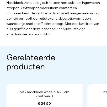
Handdoek van ecologisch katoen met subtiele ingeweven
strepen. Ontworpen voor ultiem comfort en
duurzaamheid. De zachte badstof voelt aangenaam aan op
de huid en heeft een uitstekend absorptievermogen,
waardoor je snel en efficiënt droogt. Met een kwaliteit van
500 gr/m² biedt deze handdoek een luxe, stevige
structuur die lang mooi blijft.
Gerelateerde
producten
Max handdoek white 50x70 cm
Lin
- set van 3
€ 34,50