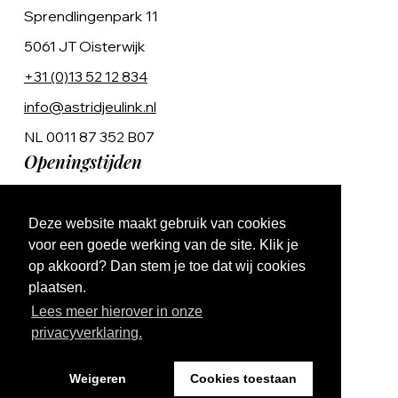
Sprendlingenpark 11
5061 JT Oisterwijk
+31 (0)13 52 12 834
info@astridjeulink.nl
NL 0011 87 352 B07
Openingstijden
Op afspraak
Deze website maakt gebruik van cookies
Ma t/m Vr 9:00 - 17:00
voor een goede werking van de site. Klik je
op akkoord? Dan stem je toe dat wij cookies
plaatsen.
Lees meer hierover in onze
privacyverklaring.
Website by The Cre8ion.Lab
Weigeren
Cookies toestaan