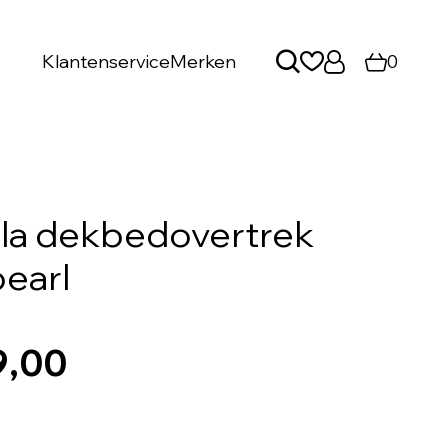
Klantenservice
Merken
0
mla dekbedovertrek
earl
9,00