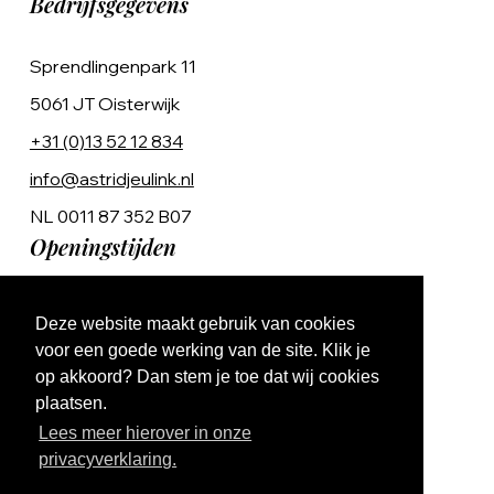
Bedrijfsgegevens
Sprendlingenpark 11
5061 JT Oisterwijk
+31 (0)13 52 12 834
info@astridjeulink.nl
NL 0011 87 352 B07
Openingstijden
Op afspraak
Deze website maakt gebruik van cookies
Ma t/m Vr 9:00 - 17:00
voor een goede werking van de site. Klik je
op akkoord? Dan stem je toe dat wij cookies
plaatsen.
Lees meer hierover in onze
privacyverklaring.