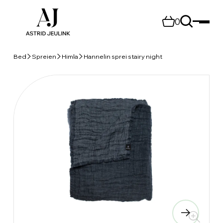
0
Bed
Spreien
Himla
Hannelin sprei stairy night