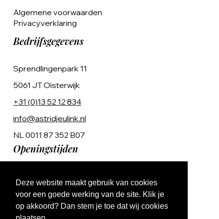
Algemene voorwaarden
Privacyverklaring
Bedrijfsgegevens
Sprendlingenpark 11
5061 JT Oisterwijk
+31 (0)13 52 12 834
info@astridjeulink.nl
NL 0011 87 352 B07
Openingstijden
Op afspraak
Deze website maakt gebruik van cookies
Ma t/m Vr 9:00 - 17:00
voor een goede werking van de site. Klik je
op akkoord? Dan stem je toe dat wij cookies
plaatsen.