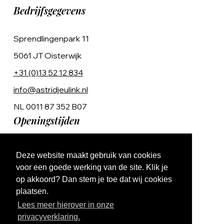
Bedrijfsgegevens
Sprendlingenpark 11
5061 JT Oisterwijk
+31 (0)13 52 12 834
info@astridjeulink.nl
NL 0011 87 352 B07
Openingstijden
Op afspraak
Deze website maakt gebruik van cookies
Ma t/m Vr 9:00 - 17:00
voor een goede werking van de site. Klik je
op akkoord? Dan stem je toe dat wij cookies
plaatsen.
Lees meer hierover in onze
privacyverklaring.