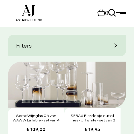
0
Filters
Serax Wijnglas 06 van
SERAX-Eierdopje out of
WAWW La Table - set van 4
lines - offwhite - set van 2
€ 109,00
€ 19,95