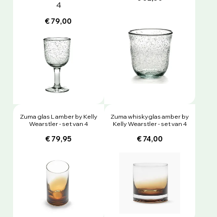
4
€ 79,00
Zuma glas L amber by Kelly
Zuma whiskyglas amber by
Wearstler - set van 4
Kelly Wearstler - set van 4
€ 79,95
€ 74,00