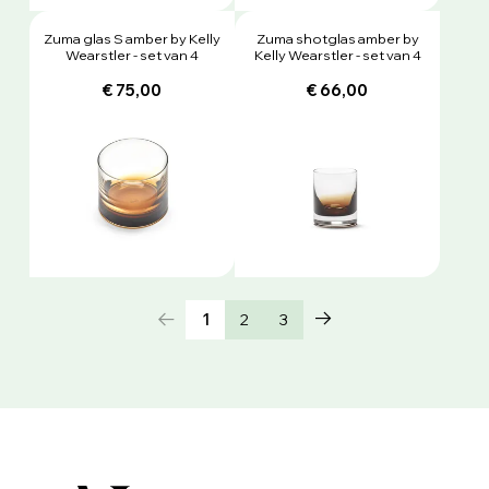
Zuma glas S amber by Kelly
Zuma shotglas amber by
Wearstler - set van 4
Kelly Wearstler - set van 4
€ 75,00
€ 66,00
1
2
3