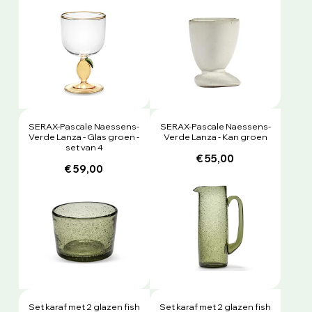
SERAX-Pascale Naessens-
SERAX-Pascale Naessens-
Verde Lanza - Glas groen -
Verde Lanza - Kan groen
set van 4
€ 55,00
€ 59,00
Set karaf met 2 glazen fish
Set karaf met 2 glazen fish