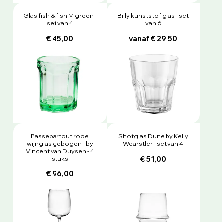
Glas fish & fish M green -
Billy kunststof glas - set
set van 4
van 6
€ 45,00
vanaf € 29,50
Passepartout rode
Shotglas Dune by Kelly
wijnglas gebogen - by
Wearstler - set van 4
Vincent van Duysen - 4
stuks
€ 51,00
€ 96,00