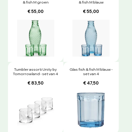
& fish M groen
& fish M blauw
€ 55,00
€ 55,00
Tumbler assorti Unity by
Glas fish & fish M blauw -
Tomorrowland - set van 4
set van 4
€ 83,50
€ 47,50