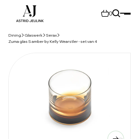
0
Dining
Glaswerk
Serax
Zuma glas S amber by Kelly Wearstler - set van 4