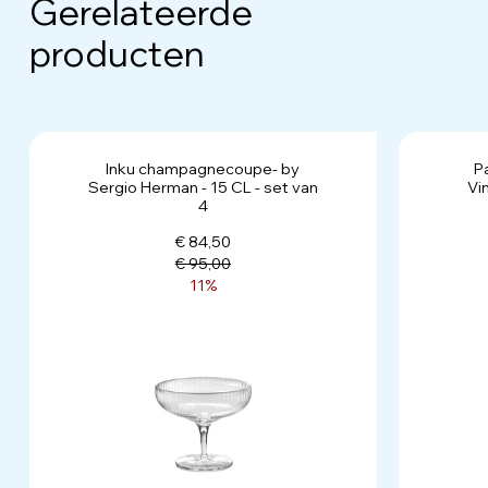
Gerelateerde
producten
Inku champagnecoupe- by
P
Sergio Herman - 15 CL - set van
Vi
4
€ 84,50
€ 95,00
11%