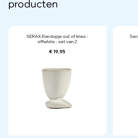
producten
SERAX-Eierdopje out of lines -
Sera
offwhite - set van 2
€ 19,95