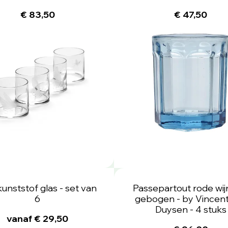
€ 83,50
€ 47,50
 kunststof glas - set van
Passepartout rode wij
6
gebogen - by Vincent
Duysen - 4 stuks
vanaf € 29,50