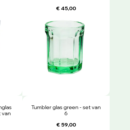
€ 45,00
nglas
Tumbler glas green - set van
 van
6
€ 59,00