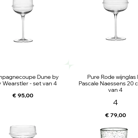
pagnecoupe Dune by
Pure Rode wijnglas
y Wearstler - set van 4
Pascale Naessens 20 cl
van 4
€ 95,00
4
€ 79,00