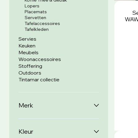
Koffie Thee & Gebak
Lopers
Placemats
Se
Servetten
WAWW
Tafelaccessoires
Tafelkleden
Servies
Keuken
Meubels
Woonaccessoires
Stoffering
Outdoors
Tintamar collectie
Merk
Kleur