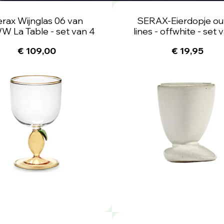
rax Wijnglas 06 van
SERAX-Eierdopje out
 La Table - set van 4
lines - offwhite - set 
€ 109,00
€ 19,95