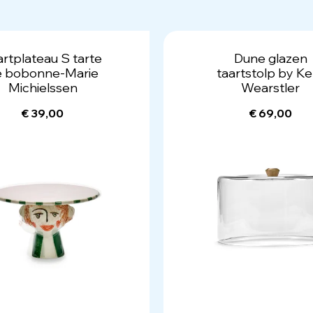
artplateau S tarte
Dune glazen
e bobonne-Marie
taartstolp by Ke
Michielssen
Wearstler
€ 39,00
€ 69,00