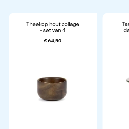
Theekop hout collage
Ta
- set van 4
d
€ 64,50