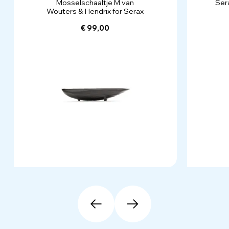
Mosselschaaltje M van
Sera
Wouters & Hendrix for Serax
€ 99,00