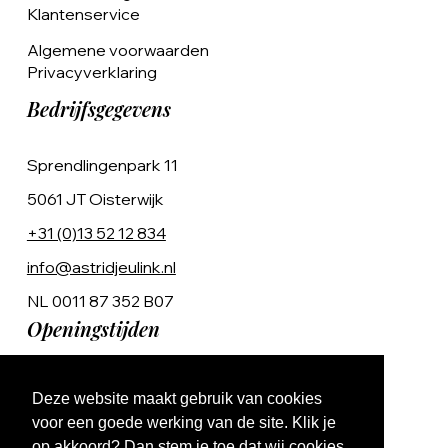
Klantenservice
Algemene voorwaarden
Privacyverklaring
Bedrijfsgegevens
Sprendlingenpark 11
5061 JT Oisterwijk
+31 (0)13 52 12 834
info@astridjeulink.nl
NL 0011 87 352 B07
Openingstijden
Op afspraak
Deze website maakt gebruik van cookies
Ma t/m Vr 9:00 - 17:00
voor een goede werking van de site. Klik je
op akkoord? Dan stem je toe dat wij cookies