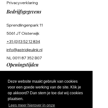
Privacyverklaring
Bedrijfsgegevens
Sprendlingenpark 11
5061 JT Oisterwijk
+31 (0)13 52 12 834
info@astridjeulink.nl
NL 0011 87 352 B07
Openingstijden
Op afspraak
Deze website maakt gebruik van cookies
Ma t/m Vr 9:00 - 17:00
voor een goede werking van de site. Klik je
op akkoord? Dan stem je toe dat wij cookies
plaatsen.
Lees meer hierover in onze