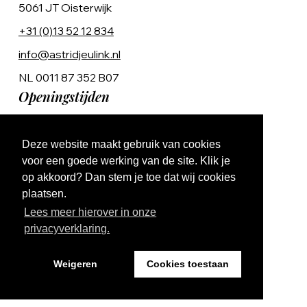
5061 JT Oisterwijk
+31 (0)13 52 12 834
info@astridjeulink.nl
NL 0011 87 352 B07
Openingstijden
Op afspraak
Deze website maakt gebruik van cookies
Ma t/m Vr 9:00 - 17:00
voor een goede werking van de site. Klik je
op akkoord? Dan stem je toe dat wij cookies
plaatsen.
Lees meer hierover in onze
privacyverklaring.
Website by The Cre8ion.Lab
Weigeren
Cookies toestaan