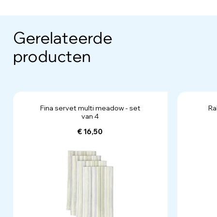
Gerelateerde
producten
Fina servet multi meadow - set
Ra
van 4
€ 16,50